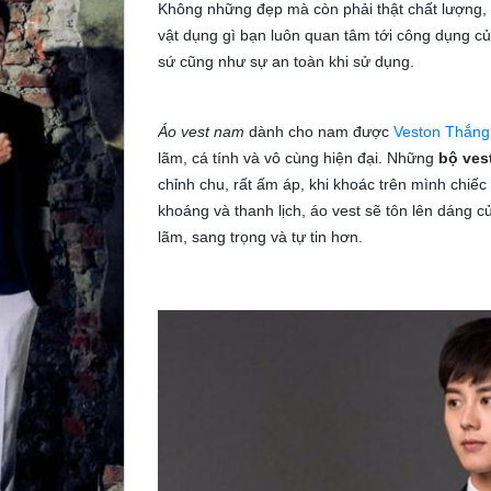
Không những đẹp mà còn phải thật chất lượng, 
vật dụng gì bạn luôn quan tâm tới công dụng của
sứ cũng như sự an toàn khi sử dụng.
Áo vest nam
dành cho nam được
Veston Thắng
lãm, cá tính và vô cùng hiện đại. Những
bộ ves
chỉnh chu, rất ấm áp, khi khoác trên mình chiế
khoáng và thanh lịch, áo vest sẽ tôn lên dáng c
lãm, sang trọng và tự tin hơn.