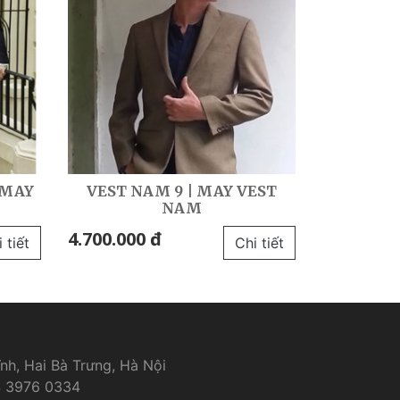
 MAY
VEST NAM 9 | MAY VEST
NAM
4.700.000 đ
 tiết
Chi tiết
nh, Hai Bà Trưng, Hà Nội
 3976 0334