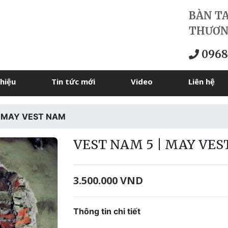
BÀN T
THƯƠN
0968
thiệu
Tin tức mới
Video
Liên hệ
| MAY VEST NAM
VEST NAM 5 | MAY VE
3.500.000 VND
Thông tin chi tiết