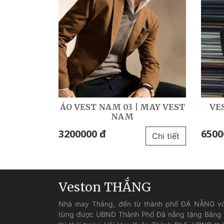
ÁO VEST NAM 03 | MAY VEST
VE
NAM
3200000 đ
6500
Chi tiết
Veston THẮNG
Nhà may Thắng, đến từ thành phố ĐÀ NẴNG vớ
từng được UBND Thành Phố Đà nẵng tặng Bằng kh