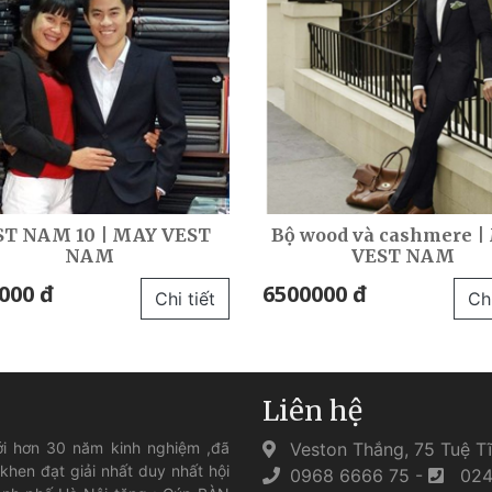
ST NAM 10 | MAY VEST
Bộ wood và cashmere |
NAM
VEST NAM
000 đ
6500000 đ
Chi tiết
Chi
Liên hệ
i hơn 30 năm kinh nghiệm ,đã
Veston Thắng, 75 Tuệ Tĩ
en đạt giải nhất duy nhất hội
0968 6666 75
-
024