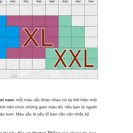
est nam
, mỗi màu sắc khác nhau nó lại thể hiện một
tình nên chọn những gam màu tối, nếu bạn là người
u tươi. Màu sắc là yếu tố bạn cần cân nhắc kỹ
 thì hãy đến với
Veston Thắng
của chúng tôi, bạn