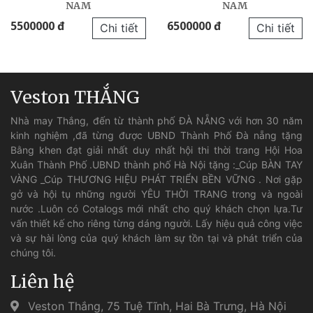
NAM
NAM
5500000 đ
6500000 đ
Chi tiết
Chi tiết
Veston THẮNG
Nhà may Thắng, đến từ thành phố ĐÀ NẴNG với hơn 30 năm
kinh nghiệm ,đã từng được UBND Thành Phố Đà nẵng tặng
Bằng khen đạt giải nhất duy nhất hội thi thời trang Hội Hoa
Xuân Thành Phố .UBND thành phố Hà Nội tặng :_Cúp BÀN TAY
VÀNG _Cúp THƯƠNG HIỆU PHÁT TRIỂN BỀN VỮNG . Nơi gặp
gở và hội tụ những người YÊU THỜI TRANG trong và ngoài
nước .Luôn có Cotalogs mới nhất cho quý khách chọn lựa.Tư
vấn thiết kế cho riêng từng dáng người. Lấy hiệu quả công việc
và sự hài lòng của quý khách làm sự tồn tại và phát triển của
chúng tôi.
Liên hệ
Veston Thắng, 75 Tuệ Tĩnh, Hai Bà Trưng, Hà Nội