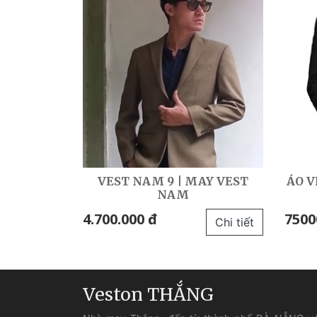
VEST NAM 9 | MAY VEST
ÁO V
NAM
4.700.000 đ
7500
Chi tiết
Veston THẮNG