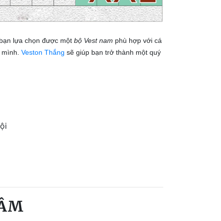
p bạn lựa chọn được một
bộ Vest nam
phù hợp với cá
n mình.
Veston Thắng
sẽ giúp bạn trở thành một quý
ội
TÂM