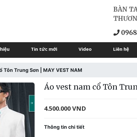
BÀN T
THƯƠN
0968
thiệu
Tin tức mới
Video
Liên hệ
cổ Tôn Trung Sơn | MAY VEST NAM
Áo vest nam cổ Tôn Tr
4.500.000 VND
Thông tin chi tiết