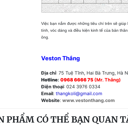
Việc bạn nắm được những tiêu chí trên sẽ giú
tính, vóc dáng và điều kiện kinh tế của bản thâ
ông.
Veston Thắng
Địa chỉ
: 75 Tuệ Tĩnh, Hai Bà Trưng, Hà N
Hotline
:
0968 6666 75
(Mr. Thắng)
Điện thoại
: 024 3976 0334
Email
:
thangkoli@gmail.com
Website
:
www.vestonthang.com
N PHẨM CÓ THỂ BẠN QUAN 