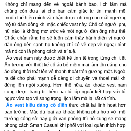
Không chỉ mang đến vẻ ngoài bảnh bao, lịch lãm mà 
chúng còn đưa lại cho bạn cảm giác tự tin, mạnh mẽ, 
muốn thể hiện mình và nhận được những con mắt ngưỡng 
mộ từ đám đông khi mặc chiếc vest này. Chả có người phụ 
nữ nào là không mơ ước về một người đàn ông như thế. 
Chắc chắn rằng họ sẽ luôn cảm thấy hãnh diện vì người 
đàn ông bên cạnh họ không chỉ có vẻ đẹp về ngoại hình 
mà nó còn là phong cách và trí tuệ.
 Áo vest nam này được thiết kế tinh tế trong từng chi tiết. 
Ấn tượng với thiết kế cổ áo bẻ mềm mại làm tôn dáng cho 
áo đồng thời toát lên vẻ thanh thoát trên gương mặt. Ngoài 
ra để cho phái mạnh dễ dàng di chuyển và thoải mái khi 
đứng lên ngồi xuống. Hơn thế nữa, áo khoác vest nam 
cũng được trang bị thêm hai túi ốp ngoài kết hợp với túi 
ngực vừa tạo vẻ sang trọng, lịch lãm mà lại rất cá tính. 
Áo vest kiểu dáng cổ điển
 thực chất lại linh hoạt hơn 
bạn tưởng. Mặc dù loại áo khoác không phù hợp với môi 
trường công sở hay giới văn phòng thì nó cũng sẽ mang 
phong cách Smart Casual khi phối với loại quần thích hợp. 