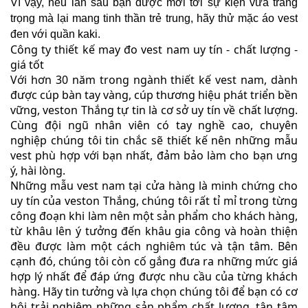
Vì vậy, nếu lần sau bạn được mời tới sự kiện vừa trang 
trọng mà lại mang tinh thần trẻ trung, hãy thử mặc áo vest 
đen với quần kaki.
Công ty thiết kế may đo vest nam uy tín - chất lượng - 
giá tốt
Với hơn 30 năm trong ngành thiết kế vest nam, dành 
được cúp bàn tay vàng, cúp thương hiệu phát triển bền 
vững, veston Thắng tự tin là cơ sở uy tín về chất lượng. 
Cùng đội ngũ nhân viên có tay nghề cao, chuyên 
nghiệp chúng tôi tin chắc sẽ thiết kế nên những mẫu 
vest phù hợp với bạn nhất, đảm bảo làm cho bạn ưng 
ý, hài lòng.
Những mẫu vest nam tại cửa hàng là minh chứng cho 
uy tín của veston Thắng, chúng tôi rất tỉ mỉ trong từng 
công đoạn khi làm nên một sản phẩm cho khách hàng, 
từ khâu lên ý tưởng đến khâu gia công và hoàn thiện 
đều được làm một cách nghiêm túc và tận tâm. Bên 
cạnh đó, chúng tôi còn cố gắng đưa ra những mức giá 
hợp lý nhất để đáp ứng được nhu cầu của từng khách 
hàng. Hãy tin tưởng và lựa chọn chúng tôi để bạn có cơ 
hội trải nghiệm những sản phẩm chất lượng, tận tâm 