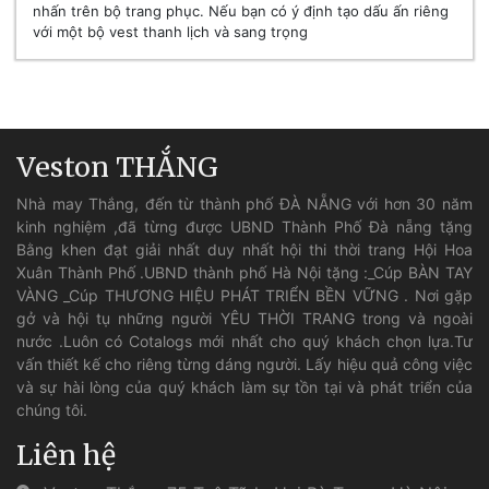
nhấn trên bộ trang phục. Nếu bạn có ý định tạo dấu ấn riêng
với một bộ vest thanh lịch và sang trọng
Veston THẮNG
Nhà may Thắng, đến từ thành phố ĐÀ NẴNG với hơn 30 năm
kinh nghiệm ,đã từng được UBND Thành Phố Đà nẵng tặng
Bằng khen đạt giải nhất duy nhất hội thi thời trang Hội Hoa
Xuân Thành Phố .UBND thành phố Hà Nội tặng :_Cúp BÀN TAY
VÀNG _Cúp THƯƠNG HIỆU PHÁT TRIỂN BỀN VỮNG . Nơi gặp
gở và hội tụ những người YÊU THỜI TRANG trong và ngoài
nước .Luôn có Cotalogs mới nhất cho quý khách chọn lựa.Tư
vấn thiết kế cho riêng từng dáng người. Lấy hiệu quả công việc
và sự hài lòng của quý khách làm sự tồn tại và phát triển của
chúng tôi.
Liên hệ