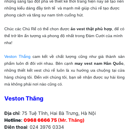
những sáng tạo đột phá về thiết kế thời trang hiện nay sẽ tạo nên
những kiểu dáng đầy tinh tế và mạnh mẽ giúp chú rể tạo được
phong cách và tăng sự nam tính cuống hút.
Chúc các Chú Rể có thể chọn được
áo vest thật phù hợp
, để có
thể trở lên ấn tượng và phong độ nhất trong Đám Cưới của mình
nha!
Veston Thắng
cam kết về chất lượng cũng như giá thành sản
phẩm luôn đi đôi với nhau. Bên cạnh
may vest nam Hàn Quốc
,
những thiết kết vest chú rể luôn là xu hướng ưa chuộng tại cửa
hàng chúng tôi. Đến với chúng tôi, bạn sẽ nhận được sự hài lòng
mà không phải nơi nào cũng có.
Veston Thắng
Địa chỉ
: 75 Tuệ Tĩnh, Hai Bà Trưng, Hà Nội
Hotline
:
0968 6666 75
(Mr. Thắng)
Điện thoại
: 024 3976 0334