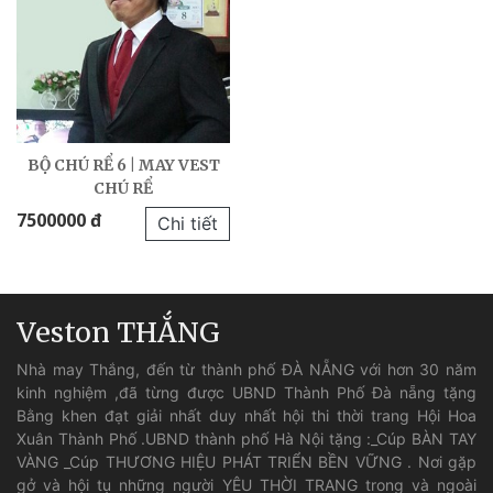
BỘ CHÚ RỂ 6 | MAY VEST
CHÚ RỂ
7500000 đ
Chi tiết
Veston THẮNG
Nhà may Thắng, đến từ thành phố ĐÀ NẴNG với hơn 30 năm
kinh nghiệm ,đã từng được UBND Thành Phố Đà nẵng tặng
Bằng khen đạt giải nhất duy nhất hội thi thời trang Hội Hoa
Xuân Thành Phố .UBND thành phố Hà Nội tặng :_Cúp BÀN TAY
VÀNG _Cúp THƯƠNG HIỆU PHÁT TRIỂN BỀN VỮNG . Nơi gặp
gở và hội tụ những người YÊU THỜI TRANG trong và ngoài