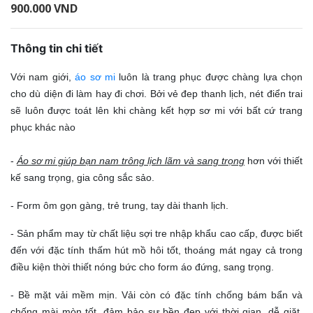
900.000 VND
Thông tin chi tiết
Với nam giới,
áo sơ mi
luôn là trang phục được chàng lựa chọn
cho dù diện đi làm hay đi chơi. Bởi vẻ đep thanh lịch, nét điển trai
sẽ luôn được toát lên khi chàng kết hợp sơ mi với bất cứ trang
phục khác nào
-
Áo sơ mi giúp bạn nam trông lịch lãm và sang trọng
hơn với thiết
kế sang trọng, gia công sắc sảo.
- Form ôm gọn gàng, trẻ trung, tay dài thanh lịch.
- Sản phẩm may từ chất liệu sợi tre nhập khẩu cao cấp, được biết
đến với đặc tính thấm hút mồ hôi tốt, thoáng mát ngay cả trong
điều kiện thời thiết nóng bức cho form áo đứng, sang trọng.
- Bề mặt vải mềm mịn. Vải còn có đặc tính chống bám bẩn và
chống mài mòn tốt, đảm bảo sự bền đẹp với thời gian, dễ giặt,