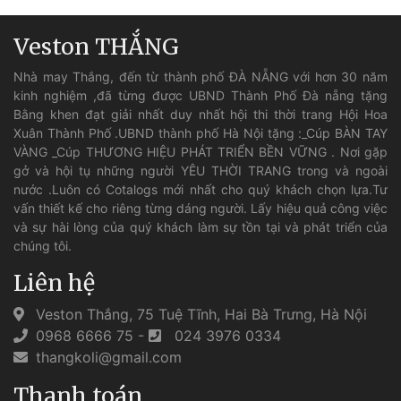
Veston THẮNG
Nhà may Thắng, đến từ thành phố ĐÀ NẴNG với hơn 30 năm
kinh nghiệm ,đã từng được UBND Thành Phố Đà nẵng tặng
Bằng khen đạt giải nhất duy nhất hội thi thời trang Hội Hoa
Xuân Thành Phố .UBND thành phố Hà Nội tặng :_Cúp BÀN TAY
VÀNG _Cúp THƯƠNG HIỆU PHÁT TRIỂN BỀN VỮNG . Nơi gặp
gở và hội tụ những người YÊU THỜI TRANG trong và ngoài
nước .Luôn có Cotalogs mới nhất cho quý khách chọn lựa.Tư
vấn thiết kế cho riêng từng dáng người. Lấy hiệu quả công việc
và sự hài lòng của quý khách làm sự tồn tại và phát triển của
chúng tôi.
Liên hệ
Veston Thắng, 75 Tuệ Tĩnh, Hai Bà Trưng, Hà Nội
0968 6666 75
-
024 3976 0334
thangkoli@gmail.com
Thanh toán