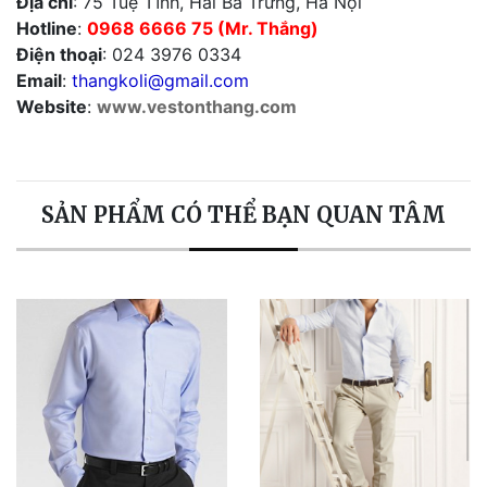
Địa chỉ
: 75 Tuệ Tĩnh, Hai Bà Trưng, Hà Nội
Hotline
:
0968 6666 75
(Mr. Thắng)
Điện thoại
: 024 3976 0334
Email
:
thangkoli@gmail.com
Website
:
www.vestonthang.com
SẢN PHẨM CÓ THỂ BẠN QUAN TÂM